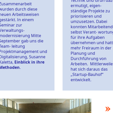
Technik und Grün daz
Zusammenarbeit
ermutigt, eigen-
wurden durch diese
ständige Projekte zu
neuen Arbeitsweisen
priorisieren und
gestärkt​. In einem
umzusetzen. Dabei
Seminar zur
konnten Mitarbeitend
Verwaltungs-
selbst Verant- wortun
modernisierung Mitte
für ihre Aufgaben
September gab uns die
übernehmen und hat
Team- leitung
mehr Freiraum in der
Projektmanagement und
Planung und
Digitalisierung, Susanne
Durchführung von
Kaletta,
Einblick in ihre
Arbeiten. Mittlerweile
Methoden
.
hat sich daraus das
„Startup-Bauhof“
entwickelt.