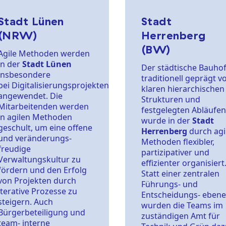
Stadt Lünen
Stadt
(NRW)
Herrenberg
(BW)
Agile Methoden werden
in der
Stadt Lünen
Der städtische Bauhof
insbesondere
traditionell geprägt v
bei Digitalisierungsprojekten
klaren hierarchischen
angewendet. Die
Strukturen und
Mitarbeitenden werden
festgelegten Abläufen
in agilen Methoden
wurde in der
Stadt
geschult, um eine offene
Herrenberg
durch agi
und veränderungs-
Methoden flexibler,
freudige
partizipativer und
Verwaltungskultur zu
effizienter organisiert
fördern und den Erfolg
Statt einer zentralen
von Projekten durch
Führungs- und
iterative Prozesse zu
Entscheidungs- ebene
steigern. Auch
wurden die Teams im
Bürgerbeteiligung und
zuständigen Amt für
team- interne