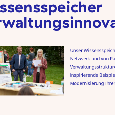
ssensspeicher
rwaltungsinnova
Unser Wissensspeich
Netzwerk und von Par
Verwaltungsstrukturen
inspirierende Beispi
Modernisierung Ihre