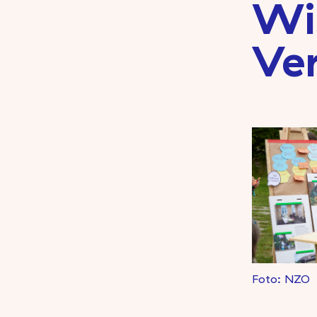
Wi
Ve
Foto: NZO