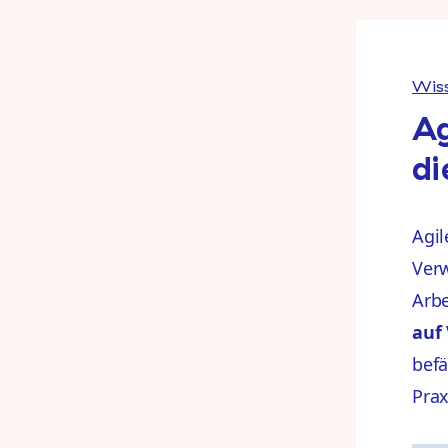
Wiss
Ag
di
Agil
Verw
Arbe
auf
befä
Prax