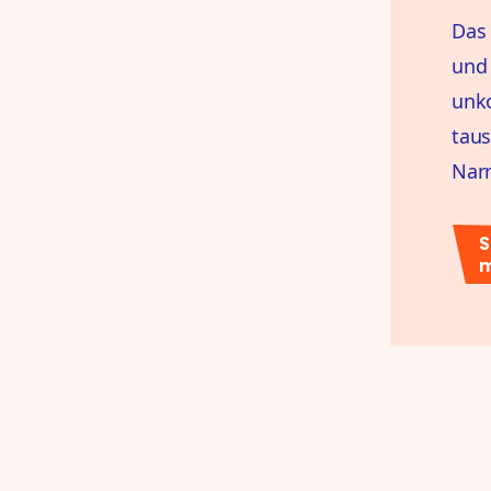
Das 
und
unko
taus
Narr
S