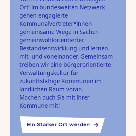
Ort! Im bundesweiten Netzwerk
gehen engagierte
Kommunalvertreter*innen
gemeinsame Wege in Sachen
gemeinwohlorientierter
Bestandsentwicklung und lernen
mit- und voneinander. Gemeinsam
treiben wir eine bürgerorientierte
Verwaltungskultur für
zukunftsfähige Kommunen im
ländlichen Raum voran.
Machen auch Sie mit Ihrer
Kommune mit!
Ein Starker Ort werden