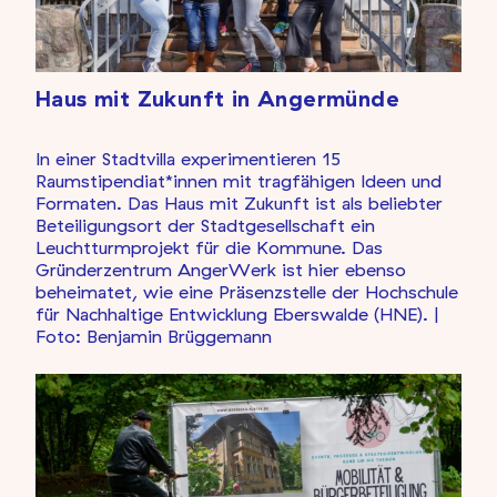
Haus mit Zukunft in Angermünde
In einer Stadtvilla experimentieren 15
Raumstipendiat*innen mit tragfähigen Ideen und
Formaten. Das Haus mit Zukunft ist als beliebter
Beteiligungsort der Stadtgesellschaft ein
Leuchtturmprojekt für die Kommune. Das
Gründerzentrum AngerWerk ist hier ebenso
beheimatet, wie eine Präsenzstelle der Hochschule
für Nachhaltige Entwicklung Eberswalde (HNE).
|
Foto: Benjamin Brüggemann