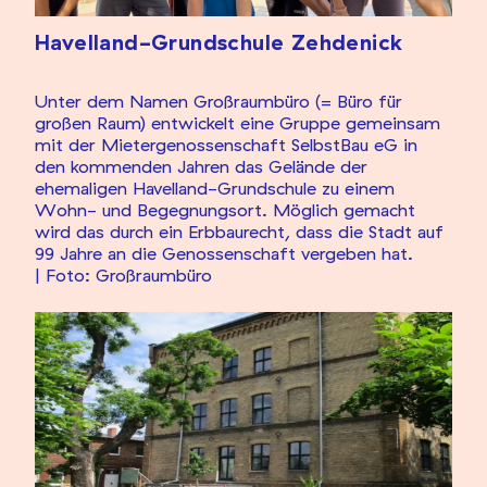
Havelland-Grundschule Zehdenick
Unter dem Namen Großraumbüro (= Büro für
großen Raum) entwickelt eine Gruppe gemeinsam
mit der Mietergenossenschaft SelbstBau eG in
den kommenden Jahren das Gelände der
ehemaligen Havelland-Grundschule zu einem
Wohn- und Begegnungsort. Möglich gemacht
wird das durch ein Erbbaurecht, dass die Stadt auf
99 Jahre an die Genossenschaft vergeben hat.
| Foto: Großraumbüro