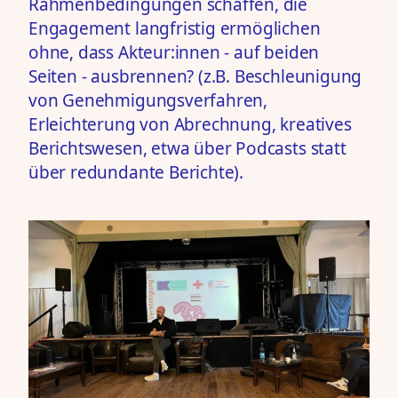
Rahmenbedingungen schaffen, die
Engagement langfristig ermöglichen
ohne, dass Akteur:innen - auf beiden
Seiten - ausbrennen? (z.B. Beschleunigung
von Genehmigungsverfahren,
Erleichterung von Abrechnung, kreatives
Berichtswesen, etwa über Podcasts statt
über redundante Berichte).