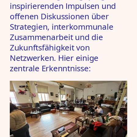
inspirierenden Impulsen und
offenen Diskussionen über
Strategien, interkommunale
Zusammenarbeit und die
Zukunftsfähigkeit von
Netzwerken. Hier einige
zentrale Erkenntnisse: